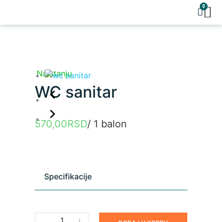
0
POZOV
Na stanju
WC sanitar
570,00
RSD
/ 1 balon
Specifikacije