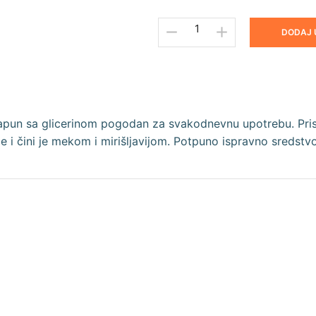
DODAJ 
sapun sa glicerinom pogodan za svakodnevnu upotrebu. Prisus
e i čini je mekom i mirišljavijom. Potpuno ispravno sreds